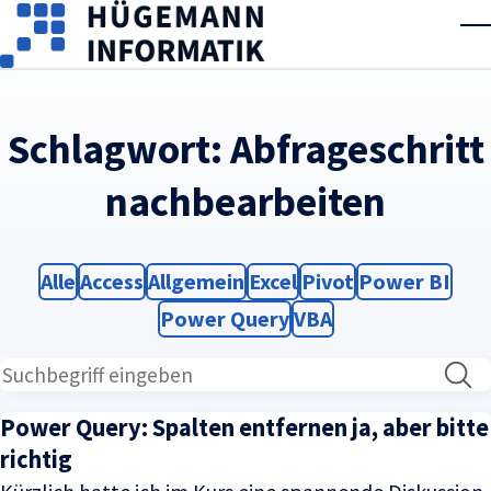
Skip to main content
T
Schlagwort:
Abfrageschritt
nachbearbeiten
Filter
Filter
Filter
Filter
Filter
Filter
Alle
Access
Allgemein
Excel
Pivot
Power BI
Filter
Filter
Power Query
VBA
Power Query: Spalten entfernen ja, aber bitte
richtig