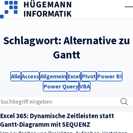
Skip to main content
T
Schlagwort:
Alternative zu
Gantt
Filter
Filter
Filter
Filter
Filter
Filter
Alle
Access
Allgemein
Excel
Pivot
Power BI
Filter
Filter
Power Query
VBA
Excel 365: Dynamische Zeitleisten statt
Gantt-Diagramm mit SEQUENZ