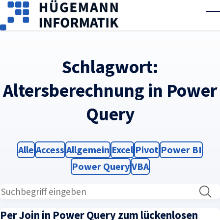
Skip to main content
T
Schlagwort:
Altersberechnung in Power
Query
Filter
Filter
Filter
Filter
Filter
Filter
Alle
Access
Allgemein
Excel
Pivot
Power BI
Filter
Filter
Power Query
VBA
Per Join in Power Query zum lückenlosen