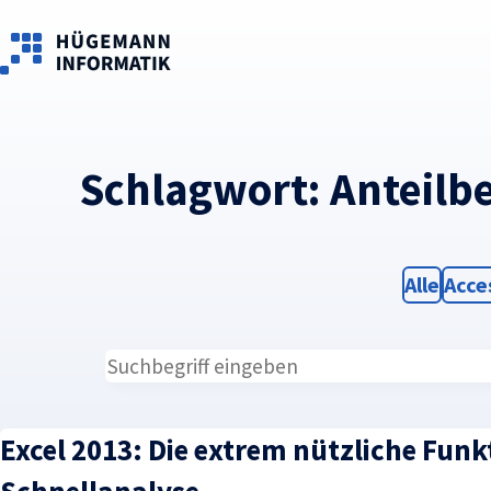
Skip to main content
Schlagwort:
Anteilb
Filter
Filte
Alle
Acce
Excel 2013: Die extrem nützliche Funk