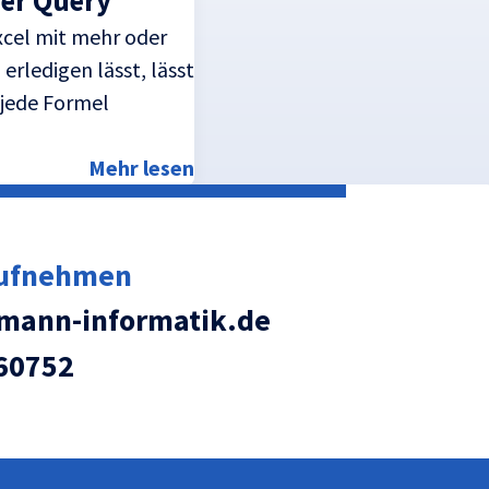
wer Query
xcel mit mehr oder
ledigen lässt, lässt
 jede Formel
Mehr lesen
aufnehmen
ann-informatik.de
60752