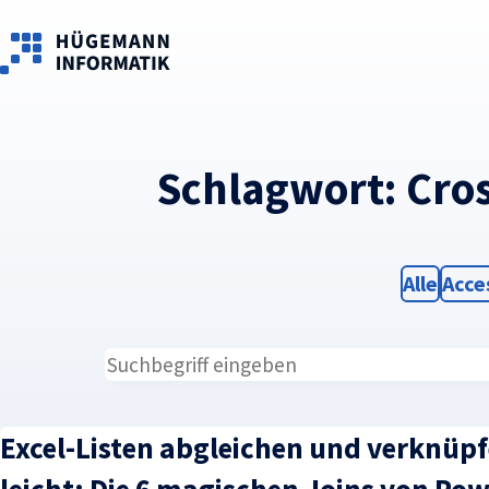
Skip to main content
Schlagwort:
Cros
Filter
Filte
Alle
Acce
Excel-Listen abgleichen und verknüp