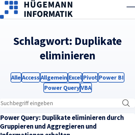
Skip to main content
T
Schlagwort:
Duplikate
eliminieren
Filter
Filter
Filter
Filter
Filter
Filter
Alle
Access
Allgemein
Excel
Pivot
Power BI
Filter
Filter
Power Query
VBA
Power Query: Duplikate eliminieren durch
Gruppieren und Aggregieren und
Informationen erhalten