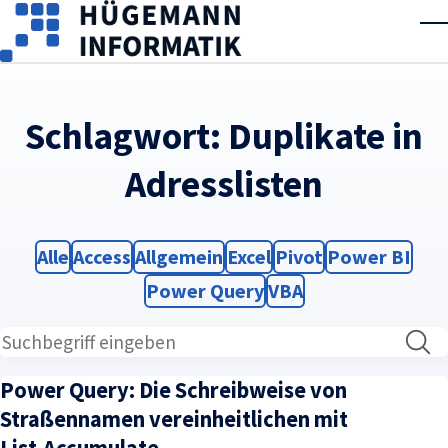
Skip to main content
T
Schlagwort:
Duplikate in
Adresslisten
Filter
Filter
Filter
Filter
Filter
Filter
Alle
Access
Allgemein
Excel
Pivot
Power BI
Filter
Filter
Power Query
VBA
Power Query: Die Schreibweise von
Straßennamen vereinheitlichen mit
List.Accumulate