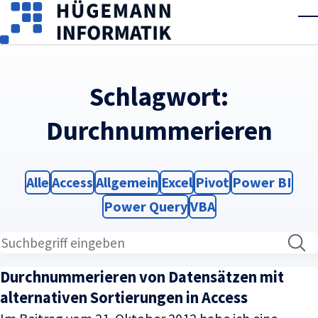
Skip to main content
T
Schlagwort:
Durchnummerieren
Filter
Filter
Filter
Filter
Filter
Filter
Alle
Access
Allgemein
Excel
Pivot
Power BI
Filter
Filter
Power Query
VBA
Durchnummerieren von Datensätzen mit
alternativen Sortierungen in Access