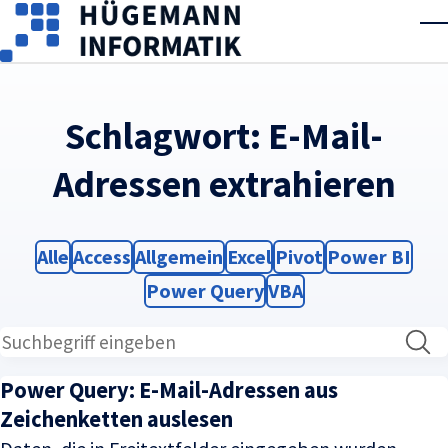
Skip to main content
T
Schlagwort:
E-Mail-
Adressen extrahieren
Filter
Filter
Filter
Filter
Filter
Filter
Alle
Access
Allgemein
Excel
Pivot
Power BI
Filter
Filter
Power Query
VBA
Power Query: E-Mail-Adressen aus
Zeichenketten auslesen