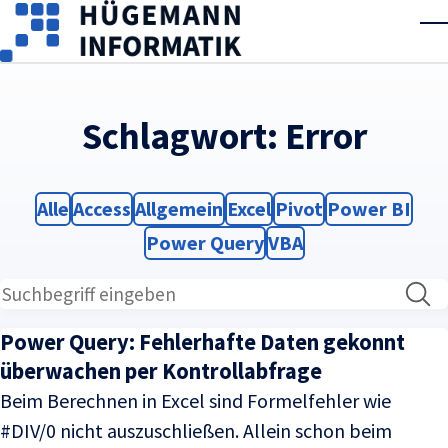
Skip to main content
T
Schlagwort:
Error
Filter
Filter
Filter
Filter
Filter
Filter
Alle
Access
Allgemein
Excel
Pivot
Power BI
Filter
Filter
Power Query
VBA
Power Query: Fehlerhafte Daten gekonnt
überwachen per Kontrollabfrage
Beim Berechnen in Excel sind Formelfehler wie
#DIV/0 nicht auszuschließen. Allein schon beim