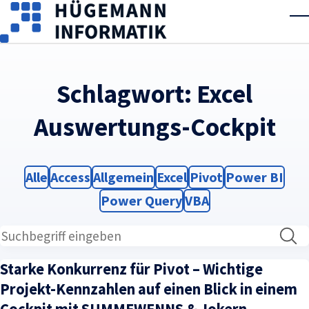
Skip to main content
T
Schlagwort:
Excel
Auswertungs-Cockpit
Filter
Filter
Filter
Filter
Filter
Filter
Alle
Access
Allgemein
Excel
Pivot
Power BI
Filter
Filter
Power Query
VBA
Starke Konkurrenz für Pivot – Wichtige
Projekt-Kennzahlen auf einen Blick in einem
Cockpit mit SUMMEWENNS & Jokern