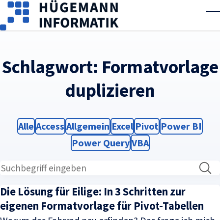
Skip to main content
T
Schlagwort:
Formatvorlage
duplizieren
Filter
Filter
Filter
Filter
Filter
Filter
Alle
Access
Allgemein
Excel
Pivot
Power BI
Filter
Filter
Power Query
VBA
Die Lösung für Eilige: In 3 Schritten zur
eigenen Formatvorlage für Pivot-Tabellen