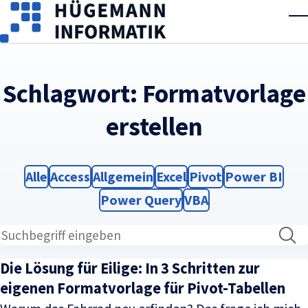
Skip to main content
T
Schlagwort:
Formatvorlage
erstellen
Filter
Filter
Filter
Filter
Filter
Filter
Alle
Access
Allgemein
Excel
Pivot
Power BI
Filter
Filter
Power Query
VBA
Die Lösung für Eilige: In 3 Schritten zur
eigenen Formatvorlage für Pivot-Tabellen