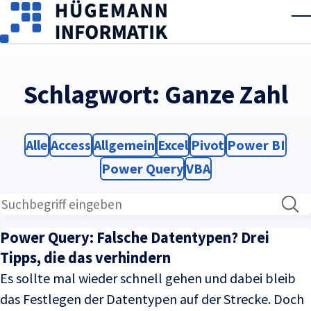
Skip to main content
T
Schlagwort:
Ganze Zahl
Filter
Filter
Filter
Filter
Filter
Filter
Alle
Access
Allgemein
Excel
Pivot
Power BI
Filter
Filter
Power Query
VBA
Power Query: Falsche Datentypen? Drei
Tipps, die das verhindern
Es sollte mal wieder schnell gehen und dabei bleib
das Festlegen der Datentypen auf der Strecke. Doch