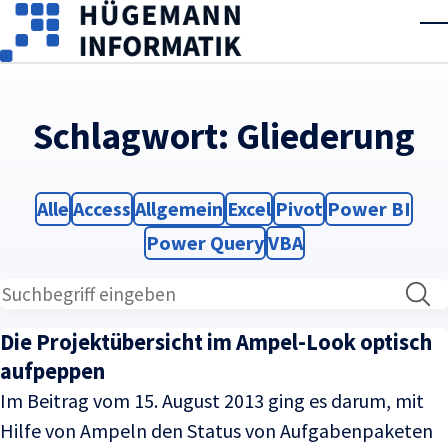
Skip to main content
T
Schlagwort:
Gliederung
Filter
Filter
Filter
Filter
Filter
Filter
Alle
Access
Allgemein
Excel
Pivot
Power BI
Filter
Filter
Power Query
VBA
Die Projektübersicht im Ampel-Look optisch
aufpeppen
Im Beitrag vom 15. August 2013 ging es darum, mit
Hilfe von Ampeln den Status von Aufgabenpaketen