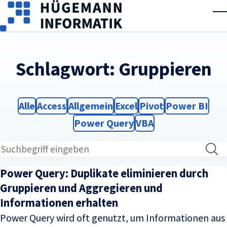
Skip to main content
T
Schlagwort:
Gruppieren
Filter
Filter
Filter
Filter
Filter
Filter
Alle
Access
Allgemein
Excel
Pivot
Power BI
Filter
Filter
Power Query
VBA
Power Query: Duplikate eliminieren durch
Gruppieren und Aggregieren und
Informationen erhalten
Power Query wird oft genutzt, um Informationen aus