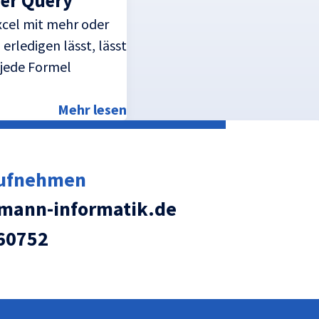
wer Query
xcel mit mehr oder
ledigen lässt, lässt
 jede Formel
Mehr lesen
aufnehmen
ann-informatik.de
60752