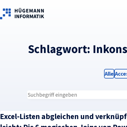
Skip to main content
Schlagwort:
Inkons
Filter
Filte
Alle
Acce
Excel-Listen abgleichen und verknüp