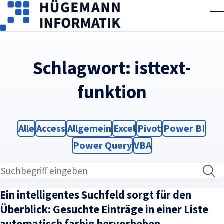
Skip to main content
T
Schlagwort:
isttext-
funktion
Filter
Filter
Filter
Filter
Filter
Filter
Alle
Access
Allgemein
Excel
Pivot
Power BI
Filter
Filter
Power Query
VBA
Ein intelligentes Suchfeld sorgt für den
Überblick: Gesuchte Einträge in einer Liste
automatisch farbig hervorheben