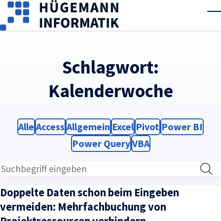
Skip to main content
T
Schlagwort:
Kalenderwoche
Filter
Filter
Filter
Filter
Filter
Filter
Alle
Access
Allgemein
Excel
Pivot
Power BI
Filter
Filter
Power Query
VBA
Doppelte Daten schon beim Eingeben
vermeiden: Mehrfachbuchung von
Projektressourcen verhindern