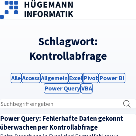
Skip to main content
T
Schlagwort:
Kontrollabfrage
Filter
Filter
Filter
Filter
Filter
Filter
Alle
Access
Allgemein
Excel
Pivot
Power BI
Filter
Filter
Power Query
VBA
Power Query: Fehlerhafte Daten gekonnt
überwachen per Kontrollabfrage