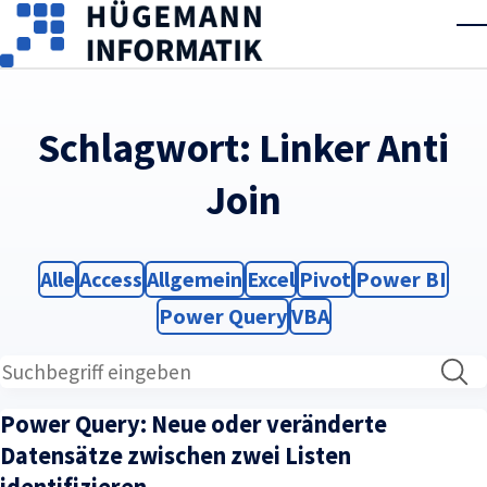
Skip to main content
T
Schlagwort:
Linker Anti
Join
Filter
Filter
Filter
Filter
Filter
Filter
Alle
Access
Allgemein
Excel
Pivot
Power BI
Filter
Filter
Power Query
VBA
Power Query: Neue oder veränderte
Datensätze zwischen zwei Listen
identifizieren