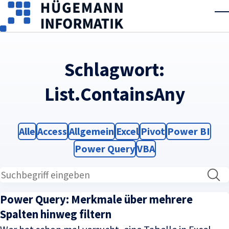
Skip to main content
T
Schlagwort:
List.ContainsAny
Filter
Filter
Filter
Filter
Filter
Filter
Alle
Access
Allgemein
Excel
Pivot
Power BI
Filter
Filter
Power Query
VBA
Power Query: Merkmale über mehrere
Spalten hinweg filtern