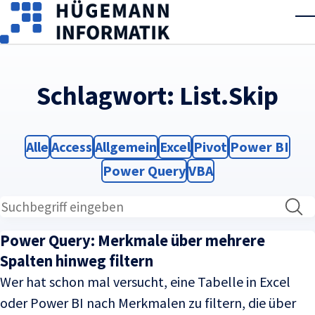
Skip to main content
T
Schlagwort:
List.Skip
Filter
Filter
Filter
Filter
Filter
Filter
Alle
Access
Allgemein
Excel
Pivot
Power BI
Filter
Filter
Power Query
VBA
Power Query: Merkmale über mehrere
Spalten hinweg filtern
Wer hat schon mal versucht, eine Tabelle in Excel
oder Power BI nach Merkmalen zu filtern, die über