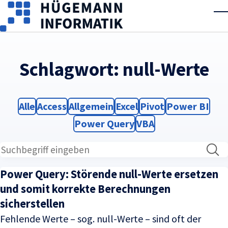
Skip to main content
T
Schlagwort:
null-Werte
Filter
Filter
Filter
Filter
Filter
Filter
Alle
Access
Allgemein
Excel
Pivot
Power BI
Filter
Filter
Power Query
VBA
Power Query: Störende null-Werte ersetzen
und somit korrekte Berechnungen
sicherstellen
Fehlende Werte – sog. null-Werte – sind oft der