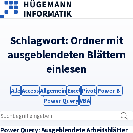
Skip to main content
T
Schlagwort:
Ordner mit
ausgeblendeten Blättern
einlesen
Filter
Filter
Filter
Filter
Filter
Filter
Alle
Access
Allgemein
Excel
Pivot
Power BI
Filter
Filter
Power Query
VBA
Power Query: Ausgeblendete Arbeitsblätter