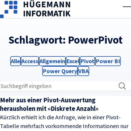
Skip to main content
T
Schlagwort:
PowerPivot
Filter
Filter
Filter
Filter
Filter
Filter
Alle
Access
Allgemein
Excel
Pivot
Power BI
Filter
Filter
Power Query
VBA
Mehr aus einer Pivot-Auswertung
herausholen mit »Diskrete Anzahl«
Kürzlich erhielt ich die Anfrage, wie in einer Pivot-
Tabelle mehrfach vorkommende Informationen nur