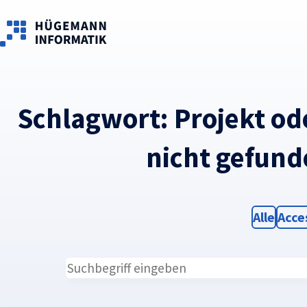
Skip to main content
Schlagwort:
Projekt od
nicht gefund
Filter
Filte
Alle
Acce