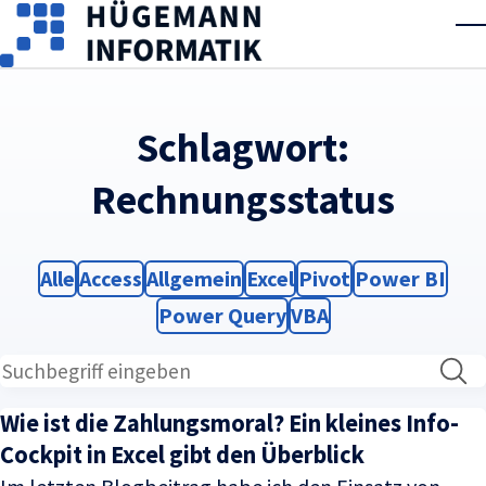
Skip to main content
T
Schlagwort:
Rechnungsstatus
Filter
Filter
Filter
Filter
Filter
Filter
Alle
Access
Allgemein
Excel
Pivot
Power BI
Filter
Filter
Power Query
VBA
Wie ist die Zahlungsmoral? Ein kleines Info-
Cockpit in Excel gibt den Überblick