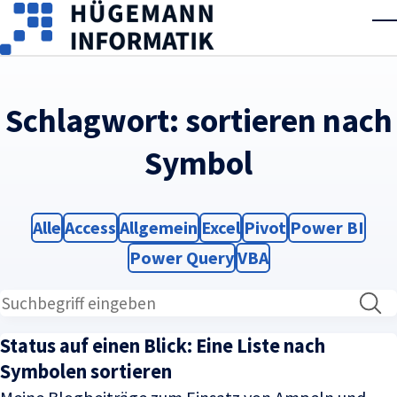
Skip to main content
T
Schlagwort:
sortieren nach
Symbol
Filter
Filter
Filter
Filter
Filter
Filter
Alle
Access
Allgemein
Excel
Pivot
Power BI
Filter
Filter
Power Query
VBA
Status auf einen Blick: Eine Liste nach
Symbolen sortieren