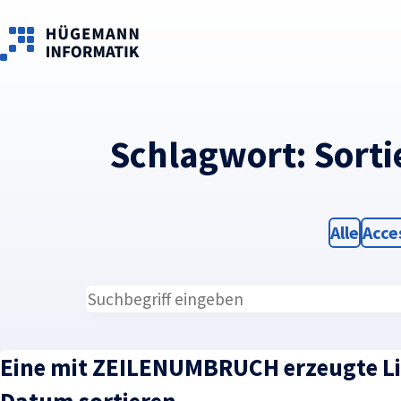
Skip to main content
Schlagwort:
Sorti
Filter
Filte
Alle
Acce
Eine mit ZEILENUMBRUCH erzeugte Li