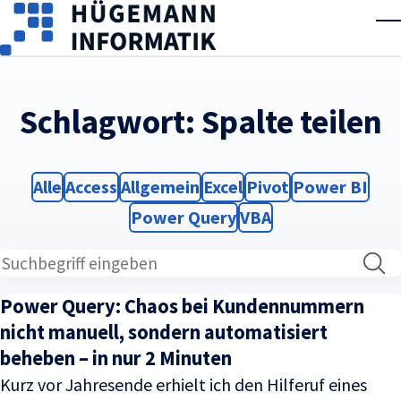
Skip to main content
T
Schlagwort:
Spalte teilen
Filter
Filter
Filter
Filter
Filter
Filter
Alle
Access
Allgemein
Excel
Pivot
Power BI
Filter
Filter
Power Query
VBA
Power Query: Chaos bei Kundennummern
nicht manuell, sondern automatisiert
beheben – in nur 2 Minuten
Kurz vor Jahresende erhielt ich den Hilferuf eines