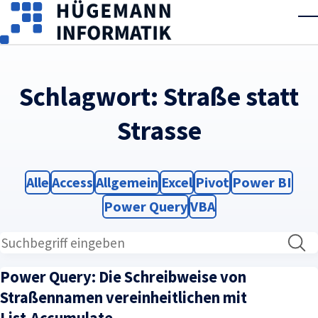
Skip to main content
T
Schlagwort:
Straße statt
Strasse
Filter
Filter
Filter
Filter
Filter
Filter
Alle
Access
Allgemein
Excel
Pivot
Power BI
Filter
Filter
Power Query
VBA
Power Query: Die Schreibweise von
Straßennamen vereinheitlichen mit
List.Accumulate