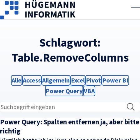
Skip to main content
T
Schlagwort:
Table.RemoveColumns
Filter
Filter
Filter
Filter
Filter
Filter
Alle
Access
Allgemein
Excel
Pivot
Power BI
Filter
Filter
Power Query
VBA
Power Query: Spalten entfernen ja, aber bitte
richtig