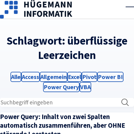
Skip to main content
T
Schlagwort:
überflüssige
Leerzeichen
Filter
Filter
Filter
Filter
Filter
Filter
Alle
Access
Allgemein
Excel
Pivot
Power BI
Filter
Filter
Power Query
VBA
Power Query: Inhalt von zwei Spalten
automatisch zusammenführen, aber OHNE
störende Leertasten