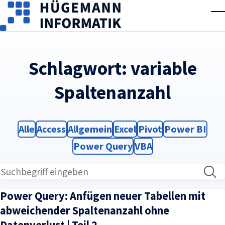
Skip to main content
T
Schlagwort:
variable
Spaltenanzahl
Filter
Filter
Filter
Filter
Filter
Filter
Alle
Access
Allgemein
Excel
Pivot
Power BI
Filter
Filter
Power Query
VBA
Power Query: Anfügen neuer Tabellen mit
abweichender Spaltenanzahl ohne
Datenverlust | Teil 2