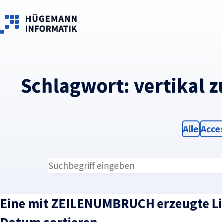
Skip to main content
Schlagwort:
vertikal z
Filter
Filte
Alle
Acce
Eine mit ZEILENUMBRUCH erzeugte Li