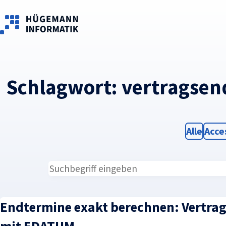
Skip to main content
Schlagwort:
vertragsen
Filter
Filte
Alle
Acce
Endtermine exakt berechnen: Vertrag