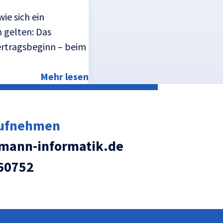
ie sich ein
 gelten: Das
ertragsbeginn – beim
Mehr lesen
aufnehmen
ann-informatik.de
60752