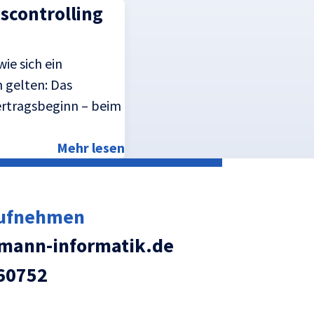
scontrolling
ie sich ein
 gelten: Das
ertragsbeginn – beim
Mehr lesen
aufnehmen
ann-informatik.de
60752