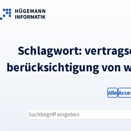
Skip to main content
Schlagwort:
vertrags
berücksichtigung von
Filter
Filte
Alle
Acce