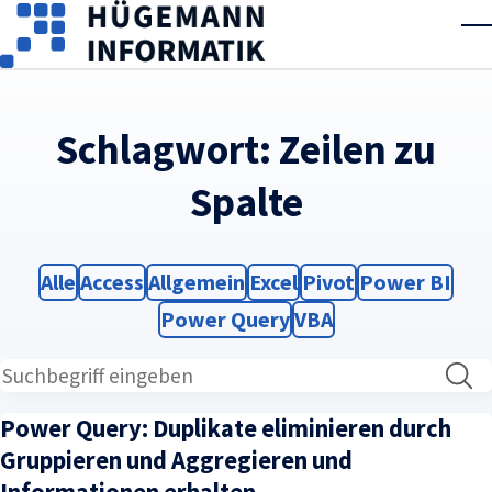
Skip to main content
T
Schlagwort:
Zeilen zu
Spalte
Filter
Filter
Filter
Filter
Filter
Filter
Alle
Access
Allgemein
Excel
Pivot
Power BI
Filter
Filter
Power Query
VBA
Power Query: Duplikate eliminieren durch
Gruppieren und Aggregieren und
Informationen erhalten