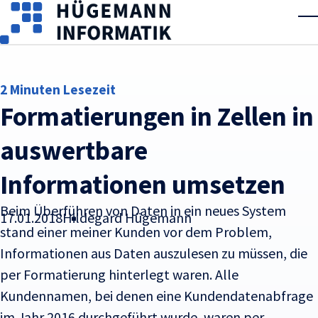
Skip to main content
T
2 Minuten Lesezeit
Formatierungen in Zellen in
auswertbare
Informationen umsetzen
Beim Überführen von Daten in ein neues System
17.01.2018
Hildegard Hügemann
stand einer meiner Kunden vor dem Problem,
Informationen aus Daten auszulesen zu müssen, die
per Formatierung hinterlegt waren.
Alle
Kundennamen, bei denen eine Kundendatenabfrage
im Jahr 2016 durchgeführt wurde, waren per