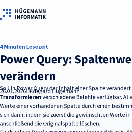
Skip to main content
4 Minuten Lesezeit
Power Query: Spaltenwert
verändern
Soll in Power Query der Inhalt einer Spalte verändert
26.01.2026
Hildegard Hügemann
Transformieren
verschiedene Befehle verfügbar. Alle
Werte einer vorhandenen Spalte durch einen bestimmt
sich dann, indem sie zuerst die gewünschten Werte in 
anschließend die Originalspalte löschen.