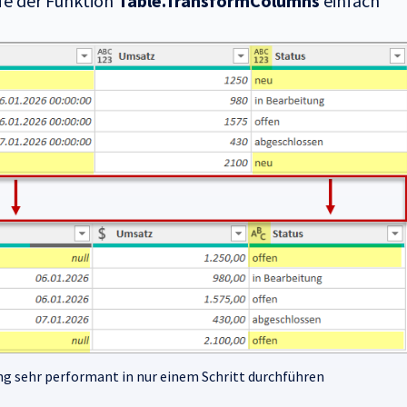
fe der Funktion
Table.TransformColumns
einfach
 sehr performant in nur einem Schritt durchführen