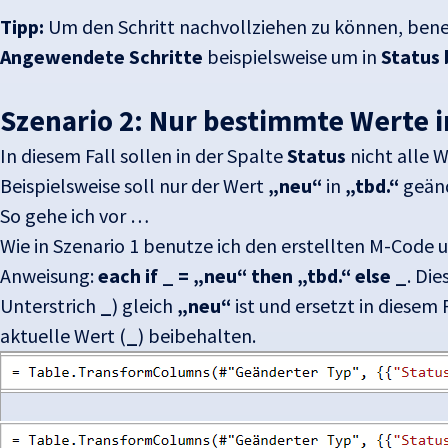
Tipp:
Um den Schritt nachvollziehen zu können, bene
Angewendete Schritte
beispielsweise um in
Status 
Szenario 2: Nur bestimmte Werte i
In diesem Fall sollen in der Spalte
Status
nicht alle 
Beispielsweise soll nur der Wert
„neu“
in
„tbd.“
geänd
So gehe ich vor …
Wie in Szenario 1 benutze ich den erstellten M-Code
Anweisung:
each if _ = „neu“ then „tbd.“ else _
. Die
Unterstrich
_
) gleich
„neu“
ist und ersetzt in diesem
aktuelle Wert (
_
) beibehalten.