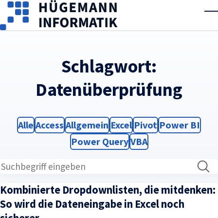
Skip to main content
T
Schlagwort:
Datenüberprüfung
Filter
Filter
Filter
Filter
Filter
Filter
Alle
Access
Allgemein
Excel
Pivot
Power BI
Filter
Filter
Power Query
VBA
Kombinierte Dropdownlisten, die mitdenken:
So wird die Dateneingabe in Excel noch
sicherer