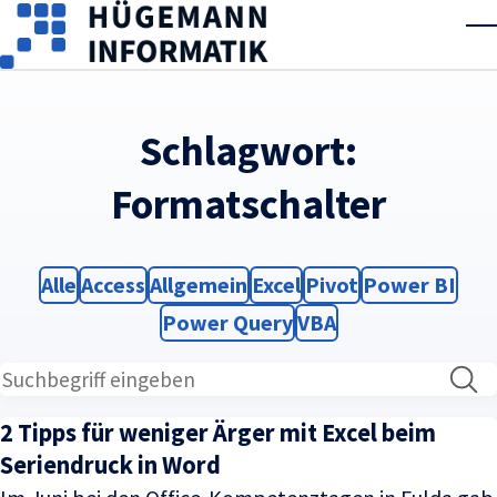
Skip to main content
T
Schlagwort:
Formatschalter
Filter
Filter
Filter
Filter
Filter
Filter
Alle
Access
Allgemein
Excel
Pivot
Power BI
Filter
Filter
Power Query
VBA
2 Tipps für weniger Ärger mit Excel beim
Seriendruck in Word