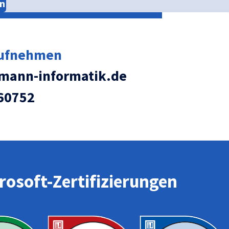
n
aufnehmen
ann-informatik.de
60752
osoft-Zertifizierungen