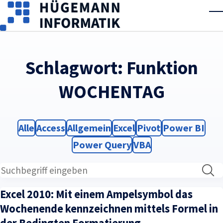
Skip to main content
T
Schlagwort:
Funktion
WOCHENTAG
Filter
Filter
Filter
Filter
Filter
Filter
Alle
Access
Allgemein
Excel
Pivot
Power BI
Filter
Filter
Power Query
VBA
Excel 2010: Mit einem Ampelsymbol das
Wochenende kennzeichnen mittels Formel in
der Bedingten Formatierung