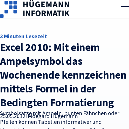
Skip to main content
T
3 Minuten Lesezeit
Excel 2010: Mit einem
Ampelsymbol das
Wochenende kennzeichnen
mittels Formel in der
Bedingten Formatierung
Symbolsätze mit Ampeln, bunten Fähnchen oder
25.05.2012
Hildegard Hügemann
Pfeilen können Tabellen informativer und