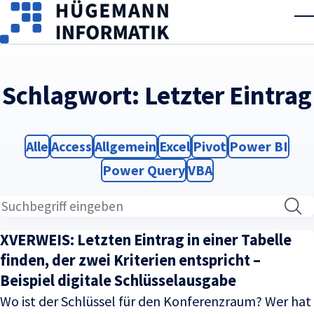
Skip to main content
T
Schlagwort:
Letzter Eintrag
Filter
Filter
Filter
Filter
Filter
Filter
Alle
Access
Allgemein
Excel
Pivot
Power BI
Filter
Filter
Power Query
VBA
XVERWEIS: Letzten Eintrag in einer Tabelle
finden, der zwei Kriterien entspricht –
Beispiel digitale Schlüsselausgabe
Wo ist der Schlüssel für den Konferenzraum? Wer hat