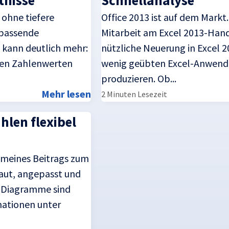
tnisse
Schnellanalyse
 ohne tiefere
Office 2013 ist auf dem Markt
 passende
Mitarbeit am Excel 2013-Hand
 kann deutlich mehr:
nützliche Neuerung in Excel 2
ben Zahlenwerten
wenig geübten Excel-Anwender
produzieren. Ob...
Mehr lesen
2 Minuten Lesezeit
hlen flexibel
 meines Beitrags zum
baut, angepasst und
 -Diagramme sind
rmationen unter