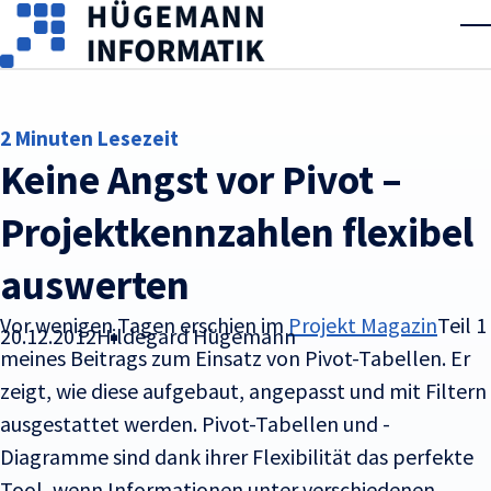
Skip to main content
T
2 Minuten Lesezeit
Keine Angst vor Pivot –
Projektkennzahlen flexibel
auswerten
Vor wenigen Tagen erschien im
Projekt Magazin
Teil 1
20.12.2012
Hildegard Hügemann
meines Beitrags zum Einsatz von Pivot-Tabellen. Er
zeigt, wie diese aufgebaut, angepasst und mit Filtern
ausgestattet werden. Pivot-Tabellen und -
Diagramme sind dank ihrer Flexibilität das perfekte
Tool, wenn Informationen unter verschiedenen