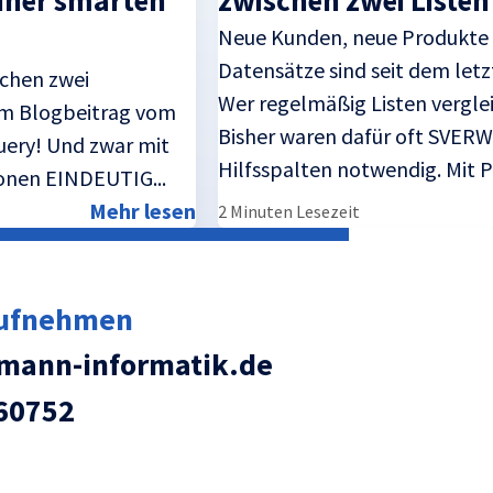
 einer smarten
zwischen zwei Listen 
Neue Kunden, neue Produkte
Datensätze sind seit dem le
schen zwei
Wer regelmäßig Listen vergle
em Blogbeitrag vom
Bisher waren dafür oft SVERW
uery! Und zwar mit
Hilfsspalten notwendig. Mit P
ionen EINDEUTIG...
Mehr lesen
2 Minuten Lesezeit
aufnehmen
ann-informatik.de
60752