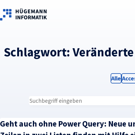
Skip to main content
Schlagwort:
Veränderte 
Filter
Filte
Alle
Acce
Geht auch ohne Power Query: Neue u